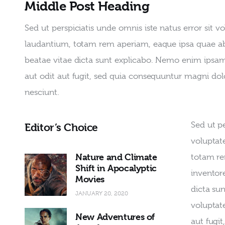
Middle Post Heading
Sed ut perspiciatis unde omnis iste natus error si
laudantium, totam rem aperiam, eaque ipsa quae ab il
beatae vitae dicta sunt explicabo. Nemo enim ipsam
aut odit aut fugit, sed quia consequuntur magni dol
nesciunt.
Sed ut pe
Editor’s Choice
voluptat
Nature and Climate
totam re
Shift in Apocalyptic
inventore
Movies
dicta su
JANUARY 20, 2020
voluptat
New Adventures of
aut fugi