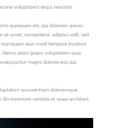
ratione voluptatem sequi nesciunt.
rro quisquam est, qui dolorem ipsum 
r sit amet, consectetur, adipisci velit, sed 
 numquam eius modi tempora incidunt 
e. Nemo enim ipsam voluptatem quia 
 consequuntur magni dolores eos qui 
t voluptatem accusantium doloremque 
lo inventore veritatis et quasi architect.