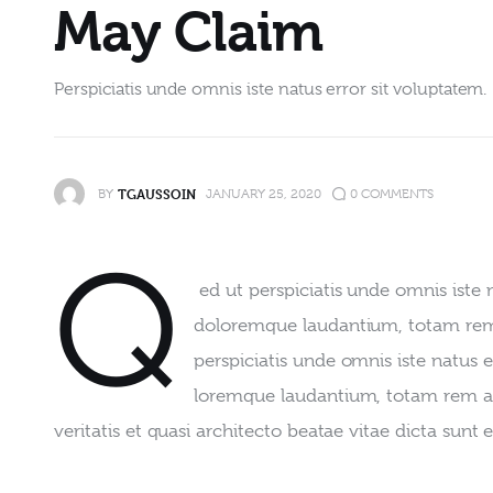
May Claim
Perspiciatis unde omnis iste natus error sit voluptatem.
TGAUSSOIN
BY
JANUARY 25, 2020
0
COMMENTS
Q
 ed ut perspiciatis unde omnis iste
doloremque laudantium, totam rem a
perspiciatis unde omnis iste natus 
loremque laudantium, totam rem ap
veritatis et quasi architecto beatae vitae dicta sunt e