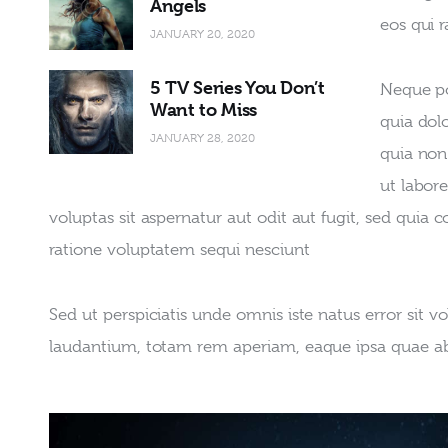
Angels
eos qui 
JANUARY 20, 2020
5 TV Series You Don’t
Neque po
Want to Miss
quia dolo
JANUARY 28, 2020
quia non
ut labor
voluptas sit aspernatur aut odit aut fugit, sed quia
ratione voluptatem sequi nesciunt
Sed ut perspiciatis unde omnis iste natus error si
laudantium, totam rem aperiam, eaque ipsa quae ab il