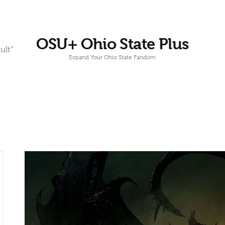
OSU+ Ohio State Plus
ult”
Expand Your Ohio State Fandom