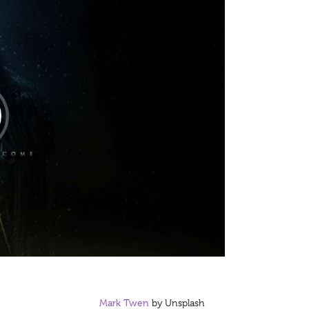
Mark Twen
by Unsplash