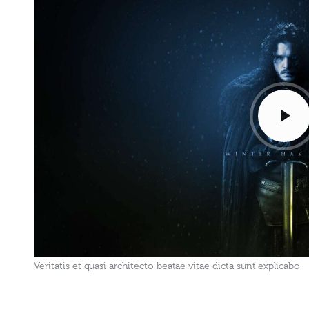
Veritatis et quasi architecto beatae vitae dicta sunt explicabo.