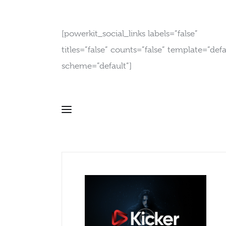
[powerkit_social_links labels=”false”
titles=”false” counts=”false” template=”defa
scheme=”default”]
Horror Genre is Dead as You May Claim