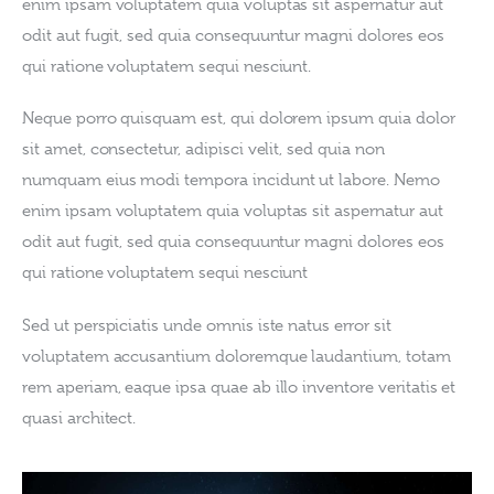
enim ipsam voluptatem quia voluptas sit aspernatur aut 
odit aut fugit, sed quia consequuntur magni dolores eos 
qui ratione voluptatem sequi nesciunt.
Neque porro quisquam est, qui dolorem ipsum quia dolor 
sit amet, consectetur, adipisci velit, sed quia non 
numquam eius modi tempora incidunt ut labore. Nemo 
enim ipsam voluptatem quia voluptas sit aspernatur aut 
odit aut fugit, sed quia consequuntur magni dolores eos 
qui ratione voluptatem sequi nesciunt
Sed ut perspiciatis unde omnis iste natus error sit 
voluptatem accusantium doloremque laudantium, totam 
rem aperiam, eaque ipsa quae ab illo inventore veritatis et 
quasi architect.