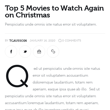
Top 5 Movies to Watch Again
on Christmas
Perspiciatis unde omnis iste natus error sit voluptatem.
TGAUSSOIN
BY
JANUARY 16, 2020
0
COMMENTS
Q
 ed ut perspiciatis unde omnis iste natus 
error sit voluptatem accusantium 
doloremque laudantium, totam rem 
aperiam, eaque ipsa quae ab illo.  Sed ut 
perspiciatis unde omnis iste natus error sit voluptatem 
accusantium loremque laudantium, totam rem aperiam, 
eaque ipsa quae ab illo inventore veritatis et quasi 