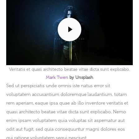
Veritatis et quasi architecto beatae vitae dicta sunt explicabo.
Mark Twen
by Unsplash
Sed ut perspiciatis unde omnis iste natus error sit 
voluptatem accusantium doloremque laudantium, totam 
rem aperiam, eaque ipsa quae ab illo inventore veritatis et 
quasi architecto beatae vitae dicta sunt explicabo. Nemo 
enim ipsam voluptatem quia voluptas sit aspernatur aut 
odit aut fugit, sed quia consequuntur magni dolores eos 
qui ratione voluptatem sequi nesciunt.