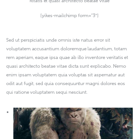
Ritatis et quasi architecto beatae vitae
[yikes-mailchimp form=”3″]
Sed ut perspiciatis unde omnis iste natus error sit 
voluptatem accusantium doloremque laudantium, totam 
rem aperiam, eaque ipsa quae ab illo inventore veritatis et 
quasi architecto beatae vitae dicta sunt explicabo. Nemo 
enim ipsam voluptatem quia voluptas sit aspernatur aut 
odit aut fugit, sed quia consequuntur magni dolores eos 
qui ratione voluptatem sequi nesciunt.