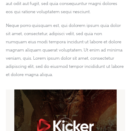
aut odit aut fugit, sed quia consequuntur magni dolores 
eos qui ratione voluptatem sequi nesciunt.
Neque porro quisquam est, qui dolorem ipsum quia dolor 
sit amet, consectetur, adipisci velit, sed quia non 
numquam eius modi tempora incidunt ut labore et dolore 
magnam aliquam quaerat voluptatem. Ut enim ad minima 
veniam, quis. Lorem ipsum dolor sit amet, consectetur 
adipiscing elit, sed do eiusmod tempor incididunt ut labore 
et dolore magna aliqua.