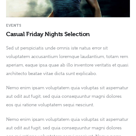
EVENTS
Casual Friday Nights Selection
Sed ut perspiciatis unde omnis iste natus error sit 
voluptatem accusantium loremque laudantium, totam rem 
aperiam, eaque ipsa quae ab illo inventore veritatis et quasi 
architecto beatae vitae dicta sunt explicabo. 
Nemo enim ipsam voluptatem quia voluptas sit aspernatur 
aut odit aut fugit, sed quia consequuntur magni dolores 
eos qui ratione voluptatem sequi nesciunt.
Nemo enim ipsam voluptatem quia voluptas sit aspernatur 
aut odit aut fugit, sed quia consequuntur magni dolores 