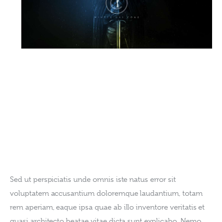
Sed ut perspiciatis unde omnis iste natus error sit 
voluptatem accusantium doloremque laudantium, totam 
rem aperiam, eaque ipsa quae ab illo inventore veritatis et 
quasi architecto beatae vitae dicta sunt explicabo. Nemo 