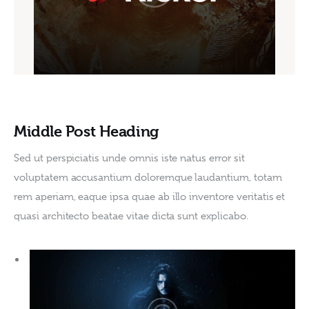
Middle Post Heading
Sed ut perspiciatis unde omnis iste natus error sit 
voluptatem accusantium doloremque laudantium, totam 
rem aperiam, eaque ipsa quae ab illo inventore veritatis et 
quasi architecto beatae vitae dicta sunt explicabo. 