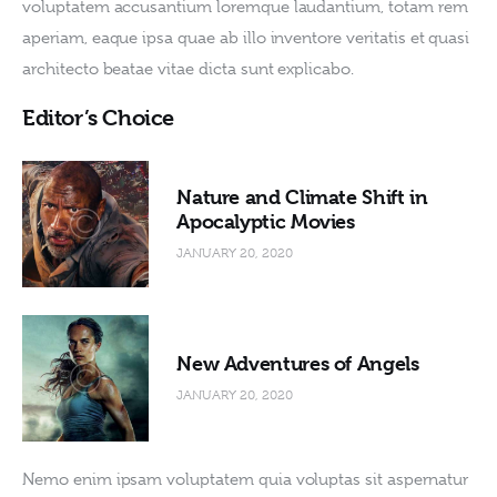
voluptatem accusantium loremque laudantium, totam rem 
aperiam, eaque ipsa quae ab illo inventore veritatis et quasi 
architecto beatae vitae dicta sunt explicabo. 
Editor’s Choice
Nature and Climate Shift in
Apocalyptic Movies
JANUARY 20, 2020
New Adventures of Angels
JANUARY 20, 2020
Nemo enim ipsam voluptatem quia voluptas sit aspernatur 