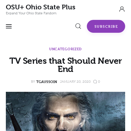
OSU+ Ohio State Plus
Expand Your Ohio State Fandom
SUBSCRIBE
TV Series that Should Never End
UNCATEGORIZED
0
Comments
SHARE POST
TV Series that Should Never
End
TGAUSSOIN
BY
JANUARY 20, 2020
0