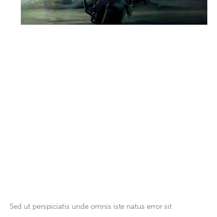
Sed ut perspiciatis unde omnis iste natus error sit 